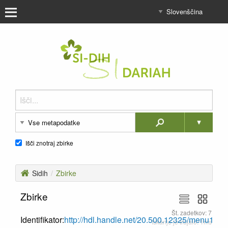
Išči znotraj zbirke
Sidih
/
Zbirke
Zbirke
Št. zadetkov: 7
Identifikator:
http://hdl.handle.net/20.500.12325/menu1
Iskanje je trajalo: 1ms