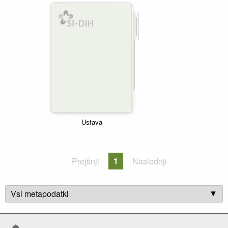
Ustava
Prejšnji
1
Naslednji
Vsi metapodatki