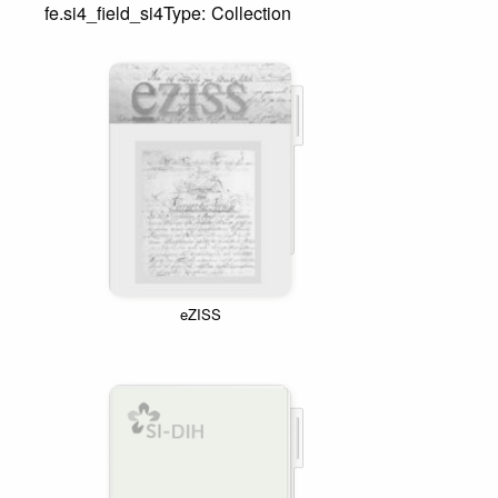
fe.si4_field_si4Type:
Collection
eZISS