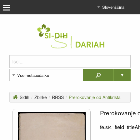
Sidih
/
Zbirke
/
RRSS
/
Prerokovanje od Antikrista
Prerokovanje o
fe.si4_field_titleAl