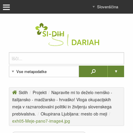
Sidih
/
Projekti
/
Napravite mi to deželo nemško -
italijansko - madžarsko - hrvaško! Vloga okupacijskih
meja v raznarodovalni politiki in življenju slovenskega
prebivalstva.
/
Okupirana Ljubljana: mesto ob meji
/
exh05-Meje-pano7-image4.jpg