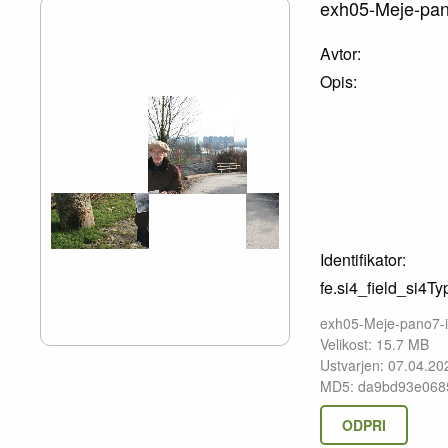
exh05-Meje-pan
Avtor:
Opis:
Identifikator:
fe.si4_field_si4Ty
exh05-Meje-pano7-
Velikost: 15.7 MB
Ustvarjen: 07.04.20
MD5: da9bd93e068
ODPRI