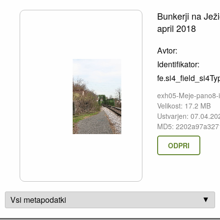
Bunkerji na Ježi
april 2018
Avtor:
Identifikator:
fe.si4_field_si4Ty
exh05-Meje-pano8-
Velikost: 17.2 MB
Ustvarjen: 07.04.20
MD5: 2202a97a327
ODPRI
Vsi metapodatki