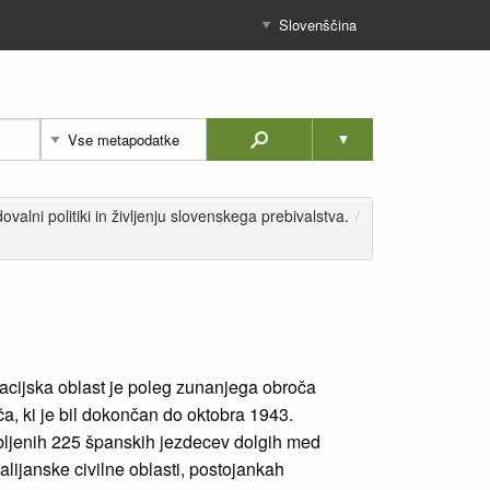
alni politiki in življenju slovenskega prebivalstva.
/
upacijska oblast je poleg zunanjega obroča
ča, ki je bil dokončan do oktobra 1943.
rabljenih 225 španskih jezdecev dolgih med
alijanske civilne oblasti, postojankah