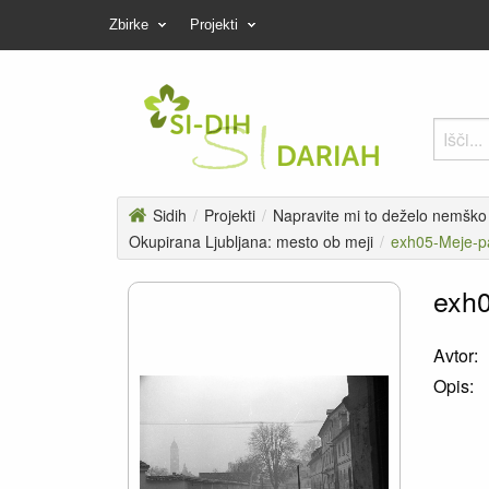
Zbirke
Projekti
Sidih
/
Projekti
/
Napravite mi to deželo nemško -
Okupirana Ljubljana: mesto ob meji
/
exh05-Meje-p
exh0
Avtor:
Opis: