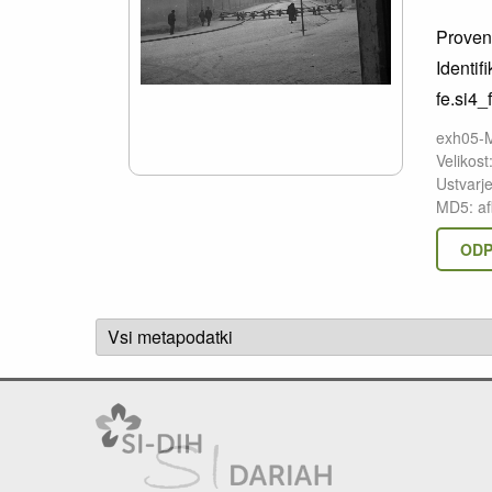
Proven
Identifi
fe.si4_
exh05-
Velikost
Ustvarj
MD5: a
ODP
Vsi metapodatki