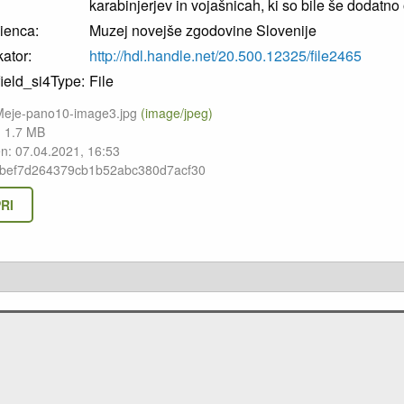
karabinjerjev in vojašnicah, ki so bile še dodatno 
ienca:
Muzej novejše zgodovine Slovenije
kator:
http://hdl.handle.net/20.500.12325/file2465
field_si4Type:
File
Meje-pano10-image3.jpg
(image/jpeg)
: 1.7 MB
en: 07.04.2021, 16:53
fbef7d264379cb1b52abc380d7acf30
RI