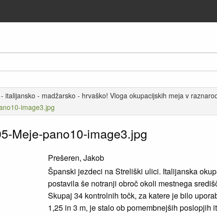
 italijansko - madžarsko - hrvaško! Vloga okupacijskih meja v raznarodov
ano10-image3.jpg
5-Meje-pano10-image3.jpg
Prešeren, Jakob
Španski jezdeci na Streliški ulici. Italijanska ok
postavila še notranji obroč okoli mestnega središ
Skupaj 34 kontrolnih točk, za katere je bilo upo
1,25 in 3 m, je stalo ob pomembnejših poslopjih it