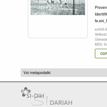
Proven
Identifi
fe.si4_
exh05-
Velikost
Ustvarj
MD5: 5
ODP
Vsi metapodatki