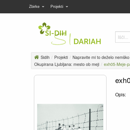
Zbirke
Projekti
Sidih
/
Projekti
/
Napravite mi to deželo nemško -
Okupirana Ljubljana: mesto ob meji
/
exh05-Meje-p
exh0
Opis: