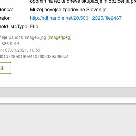
opomin na težke dneve okupacije in obžičenja pre
ienca:
Muzej novejše zgodovine Slovenije
kator:
http://hdl.handle.net/20.500.12325/file2467
field_si4Type:
File
Meje-pano10-image5.jpg
(image/jpeg)
: 686.9 KB
en: 07.04.2021, 16:53
d01d728e01f6ef4107ff08329ad66b4
RI