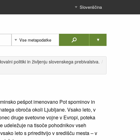
alni politiki in življenju slovenskega prebivalstva.
/
pominsko pešpot imenovano Pot spominov in
čnatega obroča okoli Ljubljane. Vsako leto, v
onec druge svetovne vojne v Evropi, poteka
 je udeležuje na tisoče pohodnikov vseh
vsako leto s prireditvijo v središču mesta – v