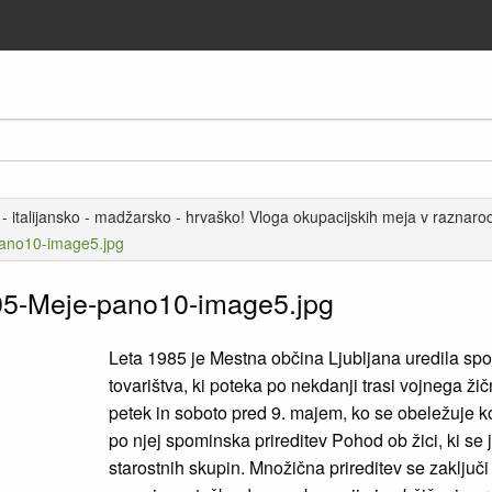
 italijansko - madžarsko - hrvaško! Vloga okupacijskih meja v raznarodov
ano10-image5.jpg
5-Meje-pano10-image5.jpg
Leta 1985 je Mestna občina Ljubljana uredila s
tovarištva, ki poteka po nekdanji trasi vojnega ži
petek in soboto pred 9. majem, ko se obeležuje k
po njej spominska prireditev Pohod ob žici, ki se
starostnih skupin. Množična prireditev se zaključi 