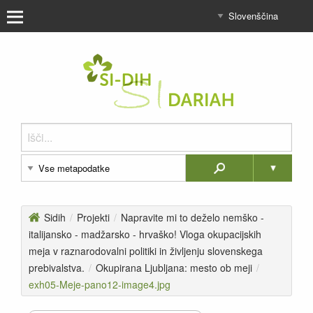
Sidih
/
Projekti
/
Napravite mi to deželo nemško -
italijansko - madžarsko - hrvaško! Vloga okupacijskih
meja v raznarodovalni politiki in življenju slovenskega
prebivalstva.
/
Okupirana Ljubljana: mesto ob meji
/
exh05-Meje-pano12-image4.jpg