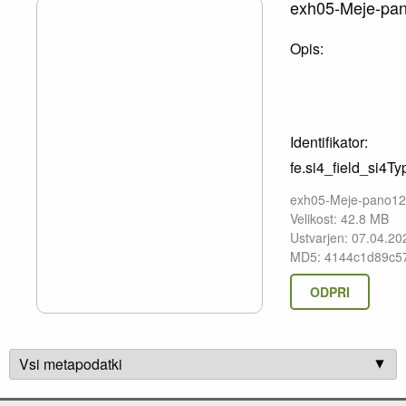
exh05-Meje-pan
Opis:
Identifikator:
fe.si4_field_si4Ty
exh05-Meje-pano12
Velikost: 42.8 MB
Ustvarjen: 07.04.20
MD5: 4144c1d89c5
ODPRI
Vsi metapodatki