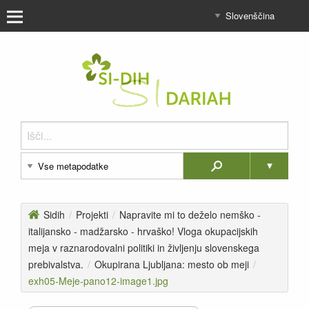
Sidih
/
Projekti
/
Napravite mi to deželo nemško -
italijansko - madžarsko - hrvaško! Vloga okupacijskih
meja v raznarodovalni politiki in življenju slovenskega
prebivalstva.
/
Okupirana Ljubljana: mesto ob meji
/
exh05-Meje-pano12-image1.jpg