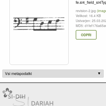
fe.si4_field_si4Ty
revision-2.jpg
(imag
Velikost: 16.4 KB
Ustvarjen: 25.03.20
MD5: d1fef176a65
ODPRI
Vsi metapodatki