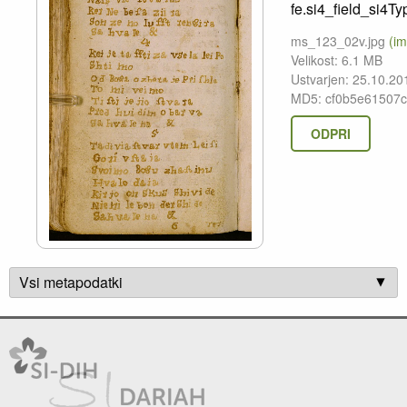
fe.si4_field_si4Ty
ms_123_02v.jpg
(im
Velikost: 6.1 MB
Ustvarjen: 25.10.20
MD5: cf0b5e61507
ODPRI
Vsi metapodatki