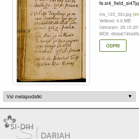
fe.si4_field_si4Ty
ms_123_32v.jpg
(im
Velikost: 6.6 MB
Ustvarjen: 26.10.20
MD5: d6da6746a9f
ODPRI
Vsi metapodatki