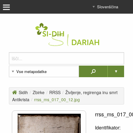
Sidih
/
Zbirke
/
RRSS
/
Življenje, regirenga inu smrt
Antikrista
/
rrss_ms_017_00_12.jpg
rrss_ms_017_0
Identifikator: