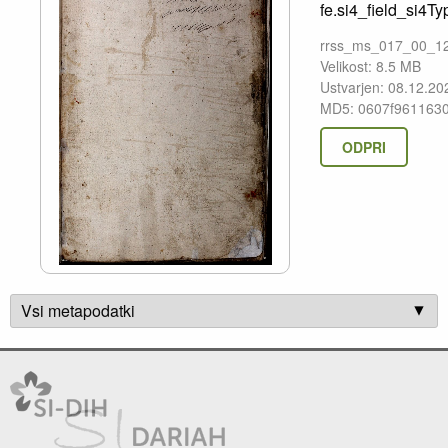
fe.si4_field_si4Ty
rrss_ms_017_00_12
Velikost: 8.5 MB
Ustvarjen: 08.12.20
MD5: 0607f9611630
ODPRI
Vsi metapodatki